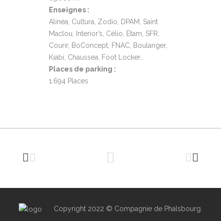
Enseignes :
Alinéa, Cultura, Zodio, DPAM, Saint
Maclou, Interior’s, Célio, Etam, SFR,
Courir, BoConcept, FNAC, Boulanger,
Kiabi, Chaussea, Foot Locker…
Places de parking :
1.694 Places
Copyright 2022 © Compagnie de Phalsbourg.